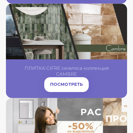
OL
OL
OL
ПЛИТКА CIFRE ceramica коллекция
OL
NGBONE
CAMBRE
ПОСМОТРЕТЬ
OL