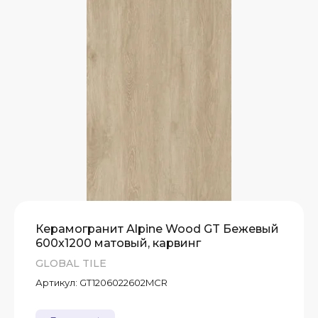
А)
Т
Т
Т
Керамогранит Alpine Wood GT Бежевый
600x1200 матовый, карвинг
GLOBAL TILE
Артикул:
GT1206022602MCR