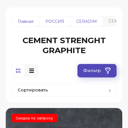
CEMENT 
Главная
РОССИЯ
CERADIM
CEMENT STRENGHT
GRAPHITE
Фильтр
Сортировать
Скидка по запросу