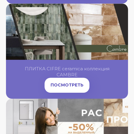
OL
OL
OL
ПЛИТКА CIFRE ceramica коллекция
OL
NGBONE
CAMBRE
ПОСМОТРЕТЬ
OL