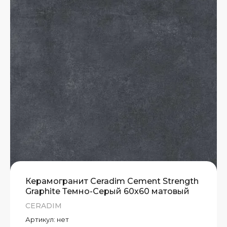
А)
Т
Т
Т
Керамогранит Ceradim Cement Strength
Graphite Темно-Серый 60х60 матовый
CERADIM
Артикул:
нет