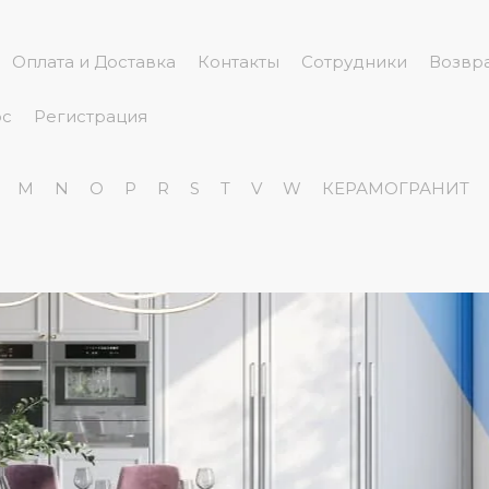
Оплата и Доставка
Контакты
Сотрудники
Возвра
ос
Регистрация
M
N
O
P
R
S
T
V
W
КЕРАМОГРАНИТ