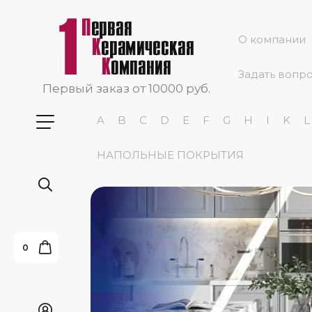
О компании
Задать вопр
Первый заказ от 10000 руб.
A
B
C
D
E
F
G
H
I
K
L
НАПОЛЬНЫЕ ПОКРЫТИЯ
0