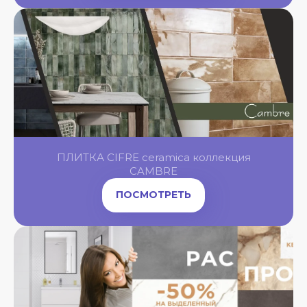
OL
OL
OL
ПЛИТКА CIFRE ceramica коллекция
OL
NGBONE
CAMBRE
ПОСМОТРЕТЬ
OL