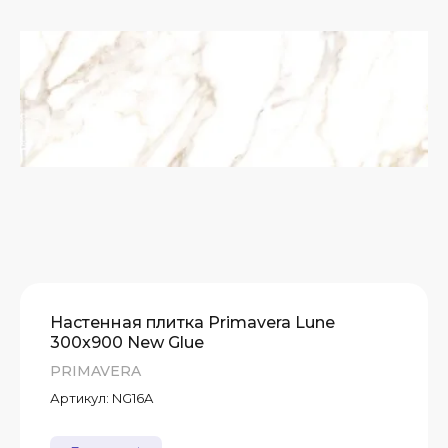
А)
Т
Т
Т
Настенная плитка Primavera Lune
300x900 New Glue
PRIMAVERA
Артикул:
NG16A