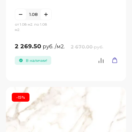
от 1.08 м2. по 1.08
м2.
2 269.50
руб.
/м2.
2 670.00
руб.
В наличии!
-15%