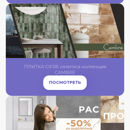
OL
OL
OL
ПЛИТКА CIFRE ceramica коллекция
OL
NGBONE
CAMBRE
ПОСМОТРЕТЬ
OL