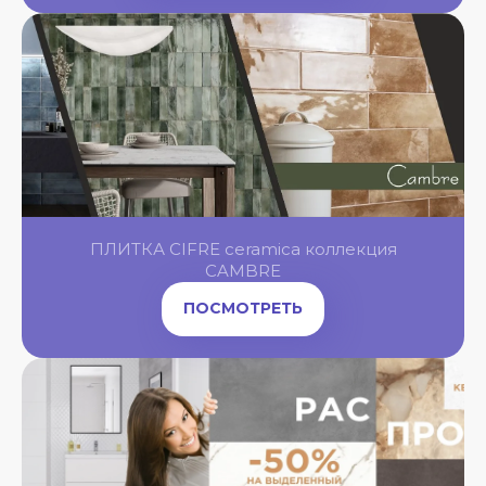
OL
OL
OL
ПЛИТКА CIFRE ceramica коллекция
OL
NGBONE
CAMBRE
ПОСМОТРЕТЬ
OL