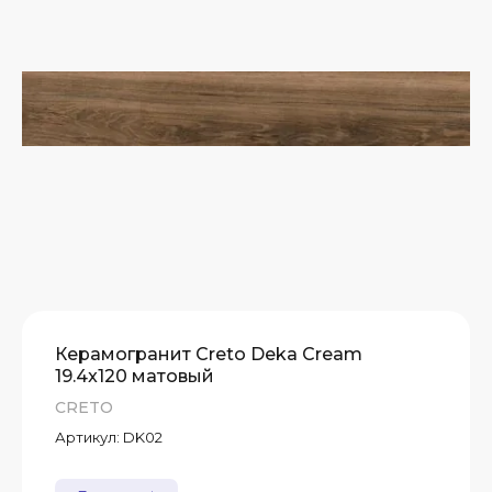
А)
Т
Т
Т
Керамогранит Creto Deka Cream
19.4x120 матовый
CRETO
Артикул:
DK02