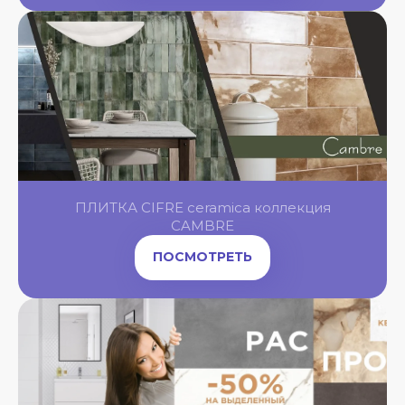
OL
OL
OL
ПЛИТКА CIFRE ceramica коллекция
OL
NGBONE
CAMBRE
ПОСМОТРЕТЬ
OL