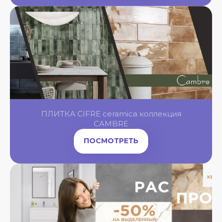
OL
OL
OL
ПЛИТКА CIFRE ceramica коллекция
OL
NGBONE
CAMBRE
ПОСМОТРЕТЬ
OL