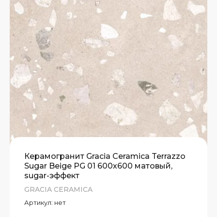
А)
Т
Т
Т
Керамогранит Gracia Ceramica Terrazzo
Sugar Beige PG 01 600х600 матовый,
sugar-эффект
GRACIA CERAMICA
Артикул:
нет