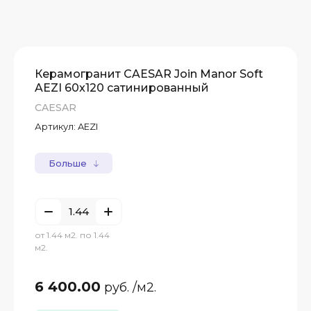
Керамогранит CAESAR Join Manor Soft
AEZI 60x120 сатинированный
D
CAESAR
Артикул:
AEZI
Больше
от 1.44 м2. по 1.44
м2.
6 400.00
руб.
/м2.