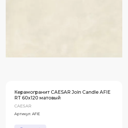
А)
Т
Т
Т
Керамогранит CAESAR Join Candle AFIE
RT 60x120 матовый
CAESAR
Артикул:
AFIE