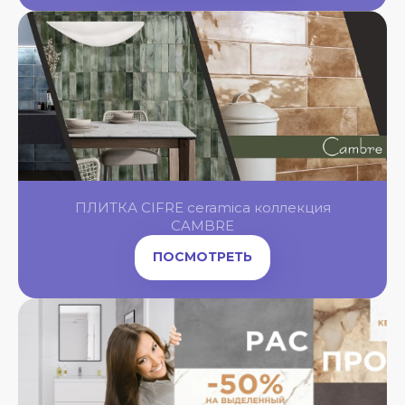
OL
OL
OL
ПЛИТКА CIFRE ceramica коллекция
OL
NGBONE
CAMBRE
ПОСМОТРЕТЬ
OL