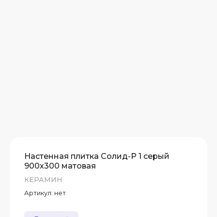
А)
Т
Т
Т
Настенная плитка Солид-Р 1 серый
900х300 матовая
КЕРАМИН
Артикул:
нет