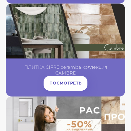
OL
OL
OL
ПЛИТКА CIFRE ceramica коллекция
OL
NGBONE
CAMBRE
ПОСМОТРЕТЬ
OL