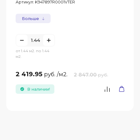
Артикул:
K947897R0001VTER
Больше
от 1.44 м2. по 1.44
м2.
2 419.95
руб.
/м2.
2 847.00
руб.
В наличии!