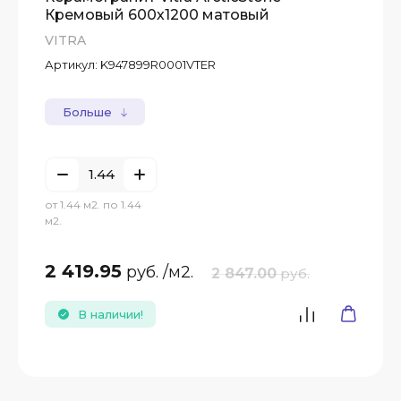
Кремовый 600х1200 матовый
VITRA
Артикул:
K947899R0001VTER
Больше
от 1.44 м2. по 1.44
м2.
2 419.95
руб.
/м2.
2 847.00
руб.
В наличии!