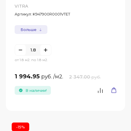
VITRA
Артикул:
K947900R0001VTET
Больше
от 1.8 м2. по 1.8 м2.
1 994.95
руб.
/м2.
2 347.00
руб.
В наличии!
-15%