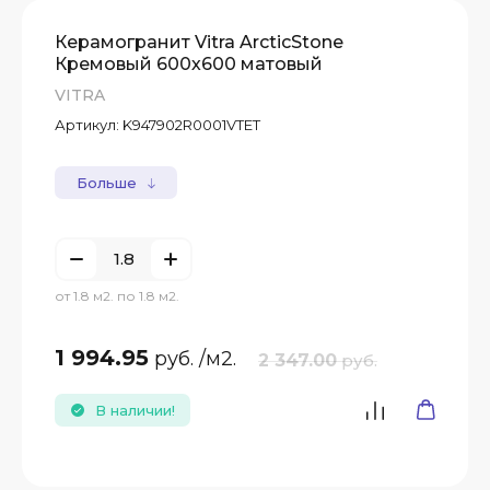
А)
Керамогранит Vitra ArcticStone
Кремовый 600х600 матовый
Т
VITRA
Артикул:
K947902R0001VTET
Т
Больше
Т
от 1.8 м2. по 1.8 м2.
1 994.95
руб.
/м2.
2 347.00
руб.
В наличии!