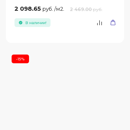
2 098.65
руб.
/м2.
2 469.00
руб.
В наличии!
D
-15%