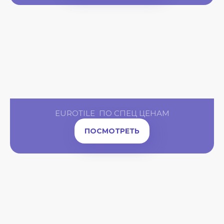
AX
EUROTILE ПО СПЕЦ ЦЕНАМ
ПОСМОТРЕТЬ
Т
Р
РА