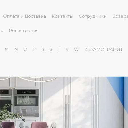
Оплата и Доставка
Контакты
Сотрудники
Возвра
ос
Регистрация
M
N
O
P
R
S
T
V
W
КЕРАМОГРАНИТ