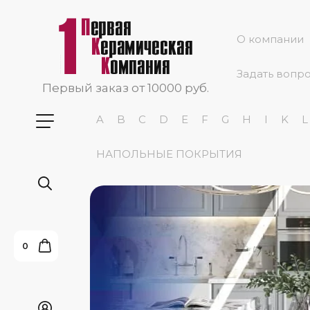
О компании
Задать вопр
Первый заказ от 10000 руб.
A
B
C
D
E
F
G
H
I
K
L
НАПОЛЬНЫЕ ПОКРЫТИЯ
0