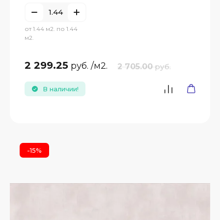
от 1.44 м2. по 1.44
м2.
2 299.25
руб.
/м2.
2 705.00
руб.
В наличии!
-15%