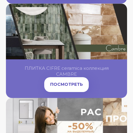
OL
OL
OL
ПЛИТКА CIFRE ceramica коллекция
OL
NGBONE
CAMBRE
ПОСМОТРЕТЬ
OL