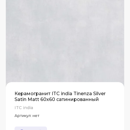
А)
Т
Т
Т
Керамогранит ITC india Tinenza Silver
Satin Matt 60x60 сатинированный
ITC india
Артикул:
нет